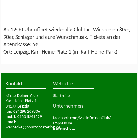
Ab 19:30 Uhr öffnet wieder die Clubtür! Wir spielen 80er,
90er, Schlager und eure Wunschmusik. Tickets an der
Abendkasse: 5€
Ort: Leipzig, Karl-Heine-Platz 1 (im Karl-Heine-Park)
Kontakt
Webseite
Miete Deinen Club
Startseite
Karl-Heine-Platz 1
Unternehmen
04177 Leipzig
fon: 034298 209806
mobil: 0163 8241229
facebook.com/MieteDeinenClub/
email:
Impressum
wernecke@nonstopcatering.de
Datenschutz