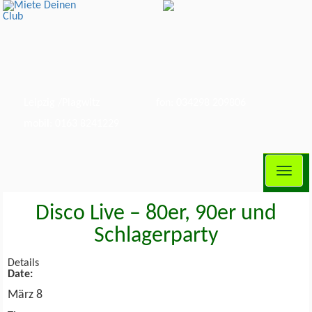
Leipzig /Plagwitz
fon: 034298 209806
mobil: 0163 8241229
Toggl
naviga
Disco Live – 80er, 90er und
Schlagerparty
Details
Date:
März 8