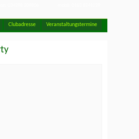
fon: 034298 209806
mobil: 0163 8241229
Clubadresse
Veranstaltungstermine
rty